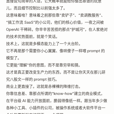
直接说句简单的人话，它大概率就能给你整出靠谱的玩意
儿，而且细节控制比以前强太多了。
这意味着啥？意味着之前那些靠“卖铲子”、“卖调教服务”、
“搞工作流 SaaS”的小公司，他们的核心价值，一夜之间被
OpenAI 干稀碎。你辛辛苦苦搭的那点“护城河”，在人家绝对
的技术优势面前，就是个笑话。
技术上，这就是多模态能力上了一个大台阶。
它不再是那个需要你小心翼翼、像哄傻子一样喂 prompt 的
模型了。
它更能“理解”你的意图，而不是靠穷举和猜。
这才是真正要改变生产力的东西，而不是让你天天在那儿研
究八股文一样的 prompt 技巧。
商业上更直接了。这就是赤裸裸的降维打击。
你靠信息差、靠那点所谓的“know-how”建立的商业模式，
在平台级 AI 能力开放面前，脆弱得像纸一样。跟当年多少做
各种小工具、小插件的公司，被操作系统或者大软件平台一