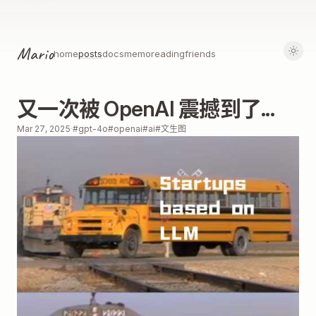
Mario
home
posts
docs
memo
reading
friends
又一次被 OpenAI 震撼到了...
Mar 27, 2025
·
#gpt-4o
#openai
#ai
#文生图