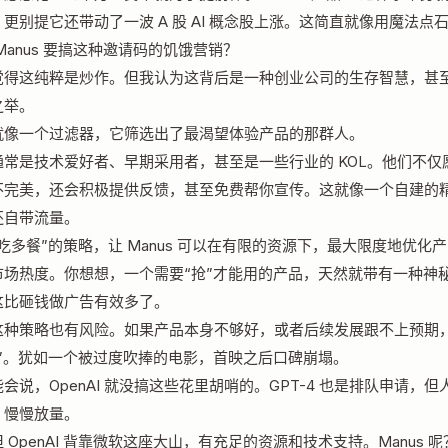
更别提它还带动了一波 A 股 AI 概念股上涨。这简直就像用魔法点
Manus 要搞这种邀请码的饥饿营销？
觉得这纯粹是炒作。但我认为这背后是一种创业公司的生存智慧，甚
之举。
就像一个过滤器，它筛选出了最渴望体验产品的那群人。
通常是技术爱好者、早期采用者，甚至是一些行业的 KOL。他们不仅
不完美，还会积极提供反馈，甚至免费帮你宣传。这就像一个自建的
还自带流量。
吃多餐”的策略，让 Manus 可以在有限的资源下，最大限度地优化
市场热度。你想想，一个需要“抢”才能用的产品，天然就带有一种神
这比砸钱做广告有效多了。
这种策略也有风险。如果产品本身不够好，或者后续发展跟不上预期
死”。犹如一个被过度吹捧的电影，首映之后口碑崩塌。
会说，OpenAI 就没搞这些花里胡哨的。GPT-4 也是排队申请，但
，慢慢放量。
 OpenAI 背靠微软这座大山，有充足的资源和技术支持。Manus 