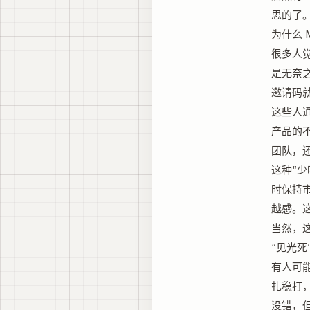
思的了。
为什么 
很多人
是无奈
邀请码
这些人
产品的
团队，
这种“少
时保持
越感。
当然，
“见光
有人可能
扎稳打
没错，但