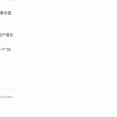
故事也曾
用户增长
一个“炒
,572
views