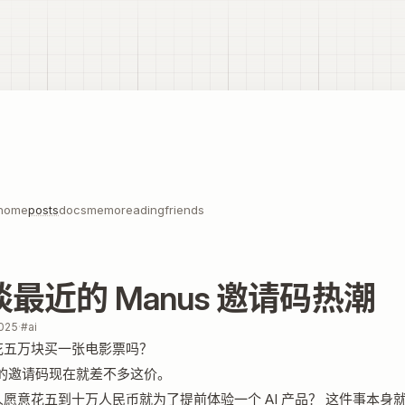
home
posts
docs
memo
reading
friends
最近的 Manus 邀请码热潮
2025
·
#ai
花五万块买一张电影票吗？
s 的邀请码现在就差不多这价。
愿意花五到十万人民币就为了提前体验一个 AI 产品？ 这件事本身