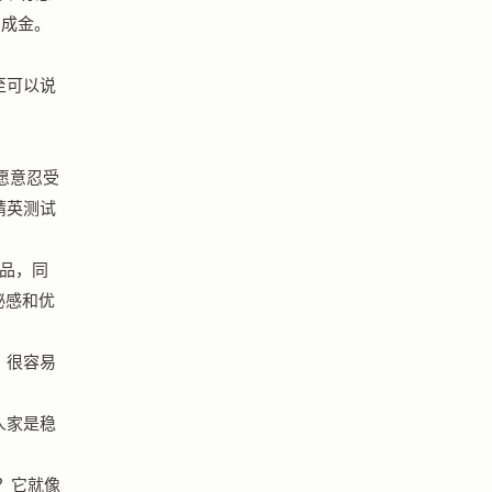
石成金。
至可以说
愿意忍受
精英测试
产品，同
秘感和优
，很容易
人家是稳
呢？它就像