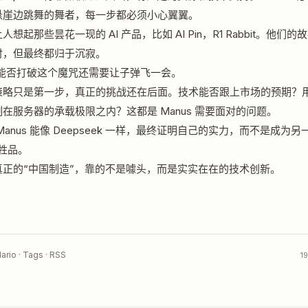
悬崖边跳舞的舞者，每一步都必须小心翼翼。
人想起那些昙花一现的 AI 产品，比如 AI Pin，R1 Rabbit。他们的
时，但最终都归于沉寂。
s 能否打破这个魔咒还需要让子弹飞一会。
策略只是第一步，真正的挑战还在后面。技术能否跟上市场的预期？
在服务器的承载极限之内？这都是 Manus 需要面对的问题。
Manus 能像 Deepseek 一样，最终证明自己的实力，而不是成为另
牲品。
真正的“中国制造”，靠的不是噱头，而是实实在在的技术创新。
ario ·
Tags
·
RSS
19