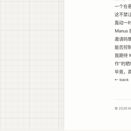
一个在
这不禁让
轰动一
Manu
邀请码
能否控制
我期待 
作”的牺
毕竟，
← back
© 2026 M