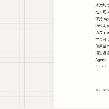
才添加多
在实现 
保持 Ag
通过明确
通过全
框架可
使用基
通过遵
Agent。
← back
© 2026 M