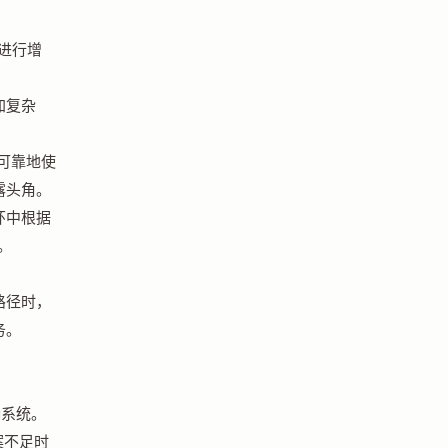
进行增
加复杂
、可靠地使
露头角。
环中根据
。
路径时，
务。
确
系统。
案不足时