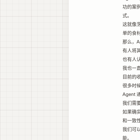
功的案
式。
这就像
单的食
那么，A
有人将
也有人
我也一直
目前的
很多时候
Agen
我们需
如果确实
和一致性
我们可以
能。