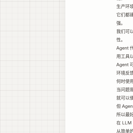
生产环境
它们都
强。
我们可以
性。
Agen
用工具以
Agen
环境反
何时使用 
当问题
就可以使
但 Ag
所以最
在 LL
从简单的