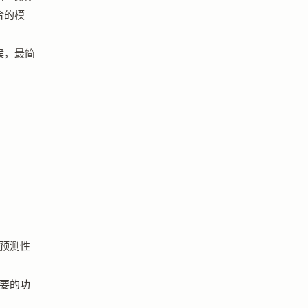
合的模
候，最简
可预测性
需要的功