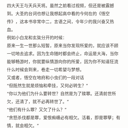
四大天王与天兵天将。虽然之前看过视频，但还是被震撼
到。大圣的台词也想让我想起高中看的今何在的《悟空
传》，这本书非常中二，言语之间，令年少的我兴奋又热
血。
例如小白龙和玄奘分开的时候：
原来一生一世那么短暂，原来当你发现所爱的，就应该不顾
一切地去追求。因为生命随时都会终止，命运是大海，当你
能够畅游时，你就要纵情游向你的所爱，因为你不知道狂流
什么时候会到来，卷走一切希望与梦想。
又或者，悟空在地府和小虫们的一段对话
“但既然生就是烦恼和牵挂，又何必转生？”
“你以为他们为什么要转世？自然是为了赎罪。还清前世所
欠，还清了，就不必再转世了。”
“他们有什么罪？又欠了什么？”
“贪怒杀伐都是罪，爱恨痴缠必有相欠。活着，即是罪孽；有
情，就会相欠。”