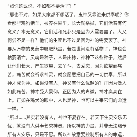
“照你这么说，不如都不要活了？”
“那也不对，如果大家都不想活了，鬼神又靠谁来供奉呢？你
看那些鸡狗猪羊，被养在圈里，长大就杀掉，它们活着有何
意义？本无意义，它们活和死都只是因为人需要罢了。人又
何尝不是一样？他们的生死也不过是因为神的需要罢了。神
要从万物的灵蕴中吸取能量，若是世间没有活物了，神也会
枯萎消亡。灵魂是种子，人是庄稼，神种下这些种子，然后
让他们长大，产生欲望，去争斗，去爱恋，因为欲望而痛
苦，痛苦就会祈求神灵，就会愿意把自己的一切供奉，所以
神才成为神。如果没有人，神又有什么优越的？正因为做人
如此痛苦，神才受人景仰。正因为人的卑微，神才高高在
上。正如在鸡犬的眼中，人也是神，也可以主宰它们的命运
一样。”
“所以……其实若没有人，神也不复存在。若天下生灵安乐无
忧，就没有人供奉乞求神灵。所以神的力量，并非无法赐予
所有人安乐，只是不愿。所以神故意要控制所有人的命运，