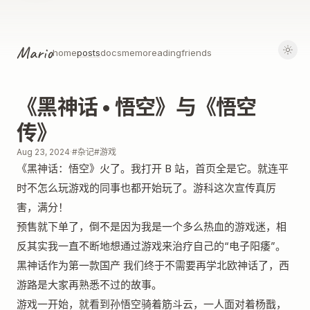
Mario
home
posts
docs
memo
reading
friends
《黑神话 • 悟空》与《悟空
传》
Aug 23, 2024
·
#杂记
#游戏
《黑神话：悟空》火了。我打开 B 站，首页全是它。就连平
时不怎么玩游戏的同事也都开始玩了。游科这次宣传真厉
害，满分！
预售就下单了，倒不是因为我是一个多么热血的游戏迷，相
反其实我一直不断地想通过游戏来治疗自己的“电子阳痿”。
黑神话作为第一款国产 我们终于不需要再学北欧神话了，西
游路是大家再熟悉不过的故事。
游戏一开始，就看到孙悟空骑着筋斗云，一人面对着杨戬，