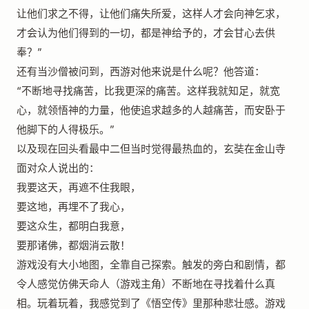
让他们求之不得，让他们痛失所爱，这样人才会向神乞求，
才会认为他们得到的一切，都是神给予的，才会甘心去供
奉？”
还有当沙僧被问到，西游对他来说是什么呢？他答道：
“不断地寻找痛苦，比我更深的痛苦。这样我就知足，就宽
心，就领悟神的力量，他使追求越多的人越痛苦，而安卧于
他脚下的人得极乐。”
以及现在回头看最中二但当时觉得最热血的，玄奘在金山寺
面对众人说出的：
我要这天，再遮不住我眼，
要这地，再埋不了我心，
要这众生，都明白我意，
要那诸佛，都烟消云散！
游戏没有大小地图，全靠自己探索。触发的旁白和剧情，都
令人感觉仿佛天命人（游戏主角）不断地在寻找着什么真
相。玩着玩着，我感觉到了《悟空传》里那种悲壮感。游戏