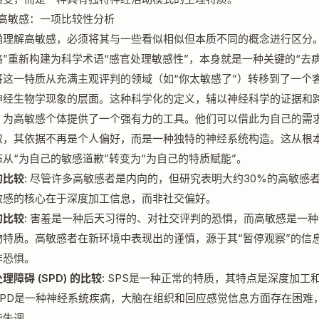
厘清高敏感：一项比较性分析
确理解高敏感，必须将其与一些看似相似但本质不同的概念进行区分。
”重新构建为科学术语“感官处理敏感性”，本身就是一种关键的“去病
将这一特质从充满主观评判的领域（如“你太敏感了”）转移到了一个
神经生物学现象的层面。这种科学化的定义，辅以神经科学的证据和
，为高敏感个体提供了一个强有力的工具。他们可以借此为自己的需
取，其依据不再是个人偏好，而是一种独特的神经系统构造。这从根
从“为自己的敏感道歉”转变为“为自己的特质赋能”。
比较:
尽管许多高敏感者是内向的，但研究表明大约30%的高敏感
敏感的核心在于深度加工信息，而非社交偏好。
比较:
害羞是一种后天习得的、对社交评判的恐惧，而高敏感是一种
物特质。高敏感者在新环境中表现出的谨慎，源于其“暂停观察”的信
非恐惧。
理障碍 (SPD) 的比较:
SPS是一种正常的特质，其特点是深度加工
SPD是一种神经系统疾病，大脑在组织和回应感觉信息方面存在困难
能失调。