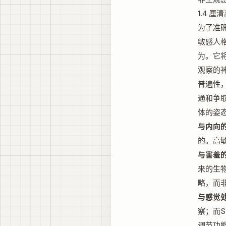
1.4 
为了准
敏感人格
为。它
观察的
普遍性
通和争
体的姿态
与内向的
的。高
与害羞的
来的生
略，而
与感觉处
察；而
调节功