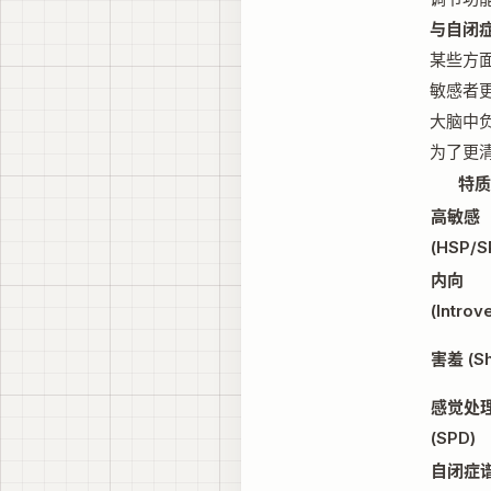
与自闭症
某些方
敏感者
大脑中
为了更
特质
高敏感
(HSP/S
内向
(Introv
害羞 (Sh
感觉处
(SPD)
自闭症