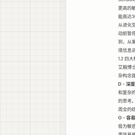
更高的
能高达
从进化
动前暂停
到，从
境信息
1.2 四大
艾融博士
杂构念
D - 深度
和复杂
的思考
周全的
O - 容易
极为敏
更容易