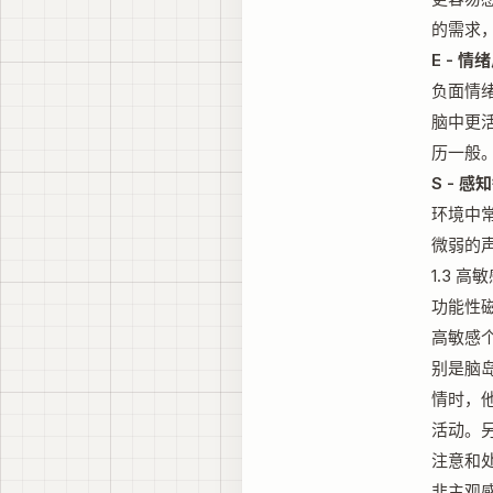
的需求
E - 情绪
负面情
脑中更
历一般
S - 感知
环境中
微弱的
1.3 
功能性
高敏感
别是脑
情时，
活动。
注意和
非主观