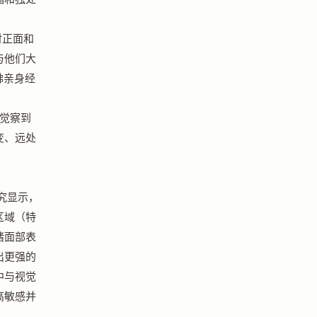
对正面和
与他们大
佛亲身经
觉察到
变、远处
究显示，
区域（特
绪面部表
出更强的
中与视觉
高敏感并