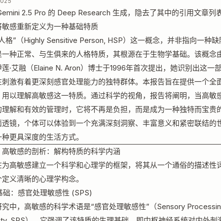
2025
emini 2.5 Pro 的 Deep Research 生成，隐去了其中的引用文章列
将敏感重新定义为一种基础特质
格”（Highly Sensitive Person, HSP）这一概念，并非指向一种
是一种正常、与生俱来的人格特质，其根源在于生物学基础。该概念
莲·艾融（Elaine N. Aron）博士于1996年首次提出，她识别出这
在刺激有着更深刻感官处理能力的独特群体。本报告旨在提供一个全
，用以理解高敏感这一特质。通过科学的视角，报告将阐明，当高敏
的理解和有效的管理时，它将不再是负担，而是成为一种独特而宝贵
面透镜，个体可以体验到一个充满深刻洞察、丰富意义和紧密联结的
一种更具深度的生活方式。
：高敏感的剖析：解构特质的科学内涵
在为高敏感建立一个科学和心理学的框架，将其从一个通俗的描述性
个定义清晰的心理学构念。
学基础：感官处理敏感性 (SPS)
究中，高敏感的科学术语是“感官处理敏感性”（Sensory Processin
itivity, SPS），它强调了该特质的生理基础，即中枢神经系统对内外