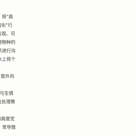
将“高
化”行
客观、可
跨物种的
求进行沟
本上将个
者是外向
与生俱
息处理策
和高度觉
，常导致