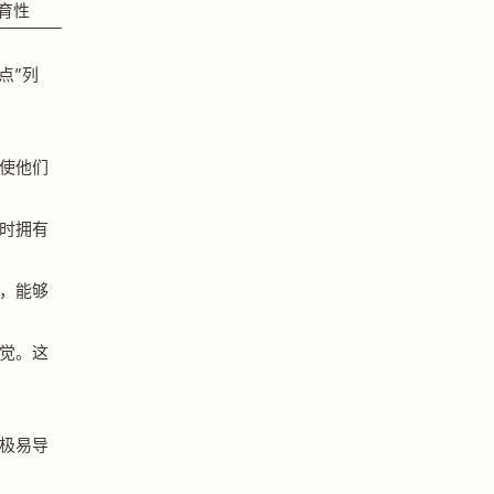
育性
点”列
使他们
。
时拥有
，能够
觉。这
极易导