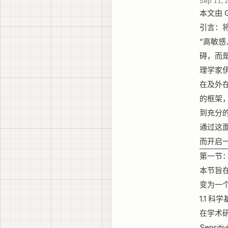
Sep 11, 
本文由 G
引言：
“高敏感人
碍，而
理学家伊
在及外
的框架
到充分
通过这
而开启
第一节
本节旨
变为一
1.1 科
在学术研
Sens