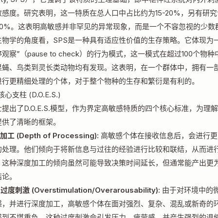
敏感度。研究表明，这一特质在总人口中占比约为15-20%，另有研
30%。这表明高敏感并非罕见的异常现象，而是一个不容忽视的少数
生物学的角度看，SPS是一种具有适应性价值的生存策略。它体现为一
观察”（pause to check）的行为模式，这一模式在超过100个物
果蝇、鸟类到灵长类动物均有发现。这表明，在一个群体中，拥有一
进行更精细处理的个体，对于整个物种的生存和繁衍是有利的。
核心支柱 (D.O.E.S.)
提出了D.O.E.S.模型，作为界定高敏感特质的四个核心标准，为理
提供了清晰的框架。
加工 (Depth of Processing):
高敏感个体在接收信息后，会进行更
的处理。他们倾向于将新信息与过往的经验进行比较和联结，从而进
。这种深度加工的倾向虽然可能导致决策时间延长，但通常能产出更
结论。
过度刺激 (Overstimulation/Overarousability):
由于对环境中的
感，并进行深度加工，高敏感个体在面对强烈、复杂、混乱或新奇的
感到不堪重负。这种过度刺激会引发压力、疲劳感，并产生强烈的退