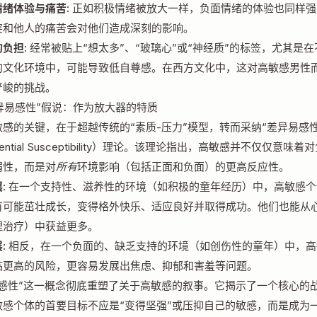
绪体验与痛苦:
正如积极情绪被放大一样，负面情绪的体验也同样强
突和他人的痛苦会对他们造成深刻的影响。
负担:
经常被贴上“想太多”、“玻璃心”或“神经质”的标签，尤其是
的文化环境中，可能导致低自尊感。在西方文化中，这对高敏感男性
严峻的挑战。
“差异易感性”假说：作为放大器的特质
感的关键，在于超越传统的“素质-压力”模型，转而采纳“差异易感性
erential Susceptibility）理论。该理论指出，高敏感并不仅仅意味着
弱性，而是对
所有
环境影响（包括正面和负面）的更高反应性。
:
在一个支持性、滋养性的环境（如积极的童年经历）中，高敏感个
有可能茁壮成长，变得格外快乐、适应良好并取得成功。他们也能从
理治疗）中获益更多。
:
相反，在一个负面的、缺乏支持的环境（如创伤性的童年）中，高
临更高的风险，更容易发展出焦虑、抑郁和害羞等问题。
易感性”这一概念彻底重塑了关于高敏感的叙事。它揭示了一个核心的
敏感个体的首要目标不应是“变得坚强”或压抑自己的敏感，而是成为