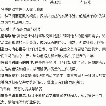
感困难
行困难
：特质的双重性：天赋与脆弱
以一种平衡而细致的视角，探讨高敏感的实际体验，超越简单的“优缺
入其内在的动态机制。
敏感的天赋：内在的力量与才华
情与联结:
高敏感个体能够敏锐地捕捉并理解他人的情绪和需求，这
立深厚而真诚的人际关系，成为优秀的伴侣、朋友、咨询师和治疗师
创造力与内心世界:
他们对艺术、音乐和自然之美有更强的鉴赏力，同
杂而生动的内心世界，这为创造力和想象力提供了肥沃的土壤。
责任感与对细节的关注:
在处理任务时，他们表现出严谨、审慎的态度
人忽略的错误和细节，从而确保高质量的工作成果。
觉与洞察力:
对海量细微线索的深度加工，常常表现为一种强大的直
能够快速把握复杂局势的核心，做出富有洞察力的决策。
敏感的重负：固有的挑战与脆弱
堪重负与职业倦怠:
持续不断的感觉和情绪信息输入，如果管理不当，
压力、情绪耗竭和职业倦怠。