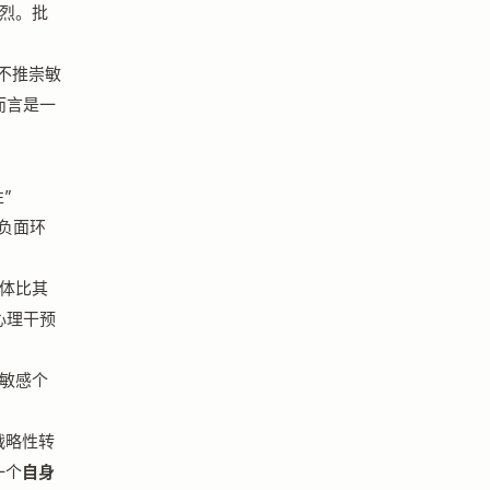
烈。批
在不推崇敏
而言是一
”
对负面环
体比其
心理干预
敏感个
战略性转
一个
自身