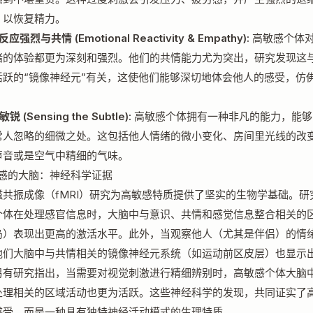
，以恢复精力。
反应强烈与共情 (Emotional Reactivity & Empathy):
高敏感个体
绪的体验都更为深刻和强烈。他们的共情能力尤为突出，研究发现这
活跃的“镜像神经元”有关，这使他们能够深切地体会他人的感受，仿
。
敏锐 (Sensing the Subtle):
高敏感个体拥有一种非凡的能力，能够
常人忽略的细微之处。这包括他人情绪的微小变化、房间里光线的改
声音或是空气中精细的气味。
高敏感的大脑：神经科学证据
磁共振成像（fMRI）研究为高敏感特质提供了坚实的生物学基础。研
个体在处理感官信息时，大脑中与意识、共情和感觉信息整合相关的
岛）表现出更高的激活水平。此外，当观察他人（尤其是伴侣）的情
他们大脑中与共情相关的镜像神经元系统（如运动前区皮层）也显示
另有研究指出，当需要对视觉刺激进行精细辨别时，高敏感个体大脑
处理相关的区域活动也更为活跃。这些神经科学的发现，共同证实了
感受，而是一种具有独特神经活动模式的生理特质。