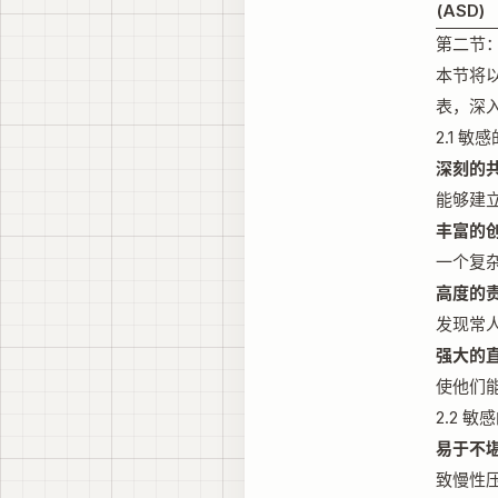
(ASD)
第二节
本节将
表，深
2.1 
深刻的共
能够建
丰富的
一个复
高度的
发现常
强大的直
使他们
2.2 
易于不
致慢性