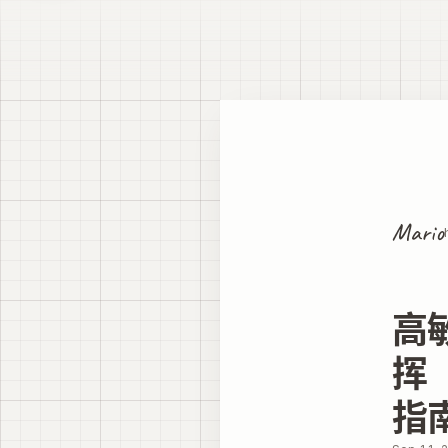
Mario
高
挥
指