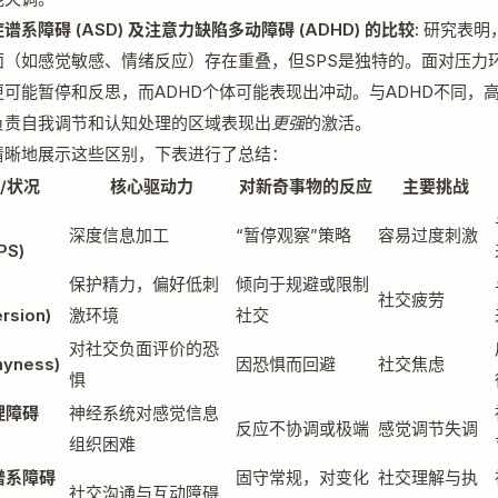
谱系障碍 (ASD) 及注意力缺陷多动障碍 (ADHD) 的比较:
研究表明
面（如感觉敏感、情绪反应）存在重叠，但SPS是独特的。面对压力
更可能暂停和反思，而ADHD个体可能表现出冲动。与ADHD不同，
负责自我调节和认知处理的区域表现出
更强
的激活。
清晰地展示这些区别，下表进行了总结：
/状况
核心驱动力
对新奇事物的反应
主要挑战
深度信息加工
“暂停观察”策略
容易过度刺激
PS)
保护精力，偏好低刺
倾向于规避或限制
社交疲劳
ersion)
激环境
社交
对社交负面评价的恐
yness)
因恐惧而回避
社交焦虑
惧
理障碍
神经系统对感觉信息
反应不协调或极端
感觉调节失调
组织困难
谱系障碍
固守常规，对变化
社交理解与执
社交沟通与互动障碍