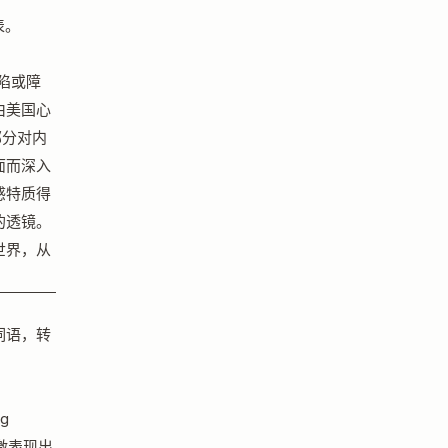
表。
缺陷或障
由美国心
一部分对内
面而深入
感特质得
的透镜。
世界，从
词语，转
g
刺激表现出