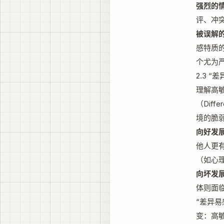
强烈的情
评、冲
被误解的
感特质
个尤为
2.3 
理解高敏
（Diff
境的脆
向好发展
他人更
（如心
向坏发展
体则面
“差异
变：高