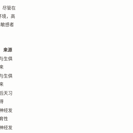
，尽管在
环境，高
高敏感者
来源
与生俱
来
与生俱
来
后天习
得
神经发
育性
神经发